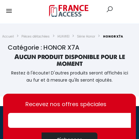
Accueil
Pièces détachées
HUAWEI
Série Honor
HONOR X7A
Catégorie : HONOR X7A
Aucun produit disponible pour le
moment
Restez à l'écoute! D'autres produits seront affichés ici
au fur et à mesure qu'ils seront ajoutés.
https://france-
https://france-
access.fr
Recevez nos offres spéciales
access.fr