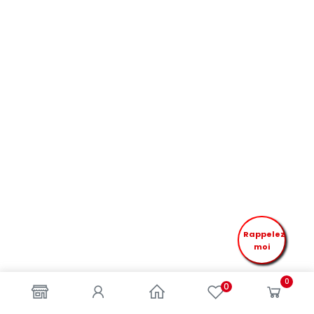
Rappelez
moi
0
0