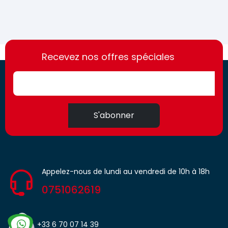
https://france-
https://france-
access.fr
Recevez nos offres spéciales
access.fr
S'abonner
Appelez-nous de lundi au vendredi de 10h à 18h
0751062619
+33 6 70 07 14 39