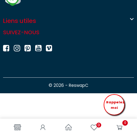

Liens utiles
SUIVEZ-NOUS
© 2026 - ReswapC
Rappelez
moi
0
0