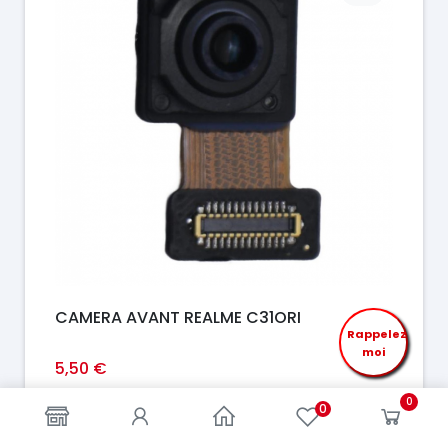
CAMERA AVANT REALME C31ORI
Rappelez
moi
5,50 €
En stock
0
0