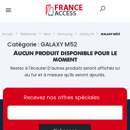
Accueil
Téléphonie
Neuf
Samsung
Galaxy M
GALAXY M52
Catégorie : GALAXY M52
Aucun produit disponible pour le
moment
Restez à l'écoute! D'autres produits seront affichés ici
au fur et à mesure qu'ils seront ajoutés.
https://france-
https://france-
access.fr
Recevez nos offres spéciales
access.fr