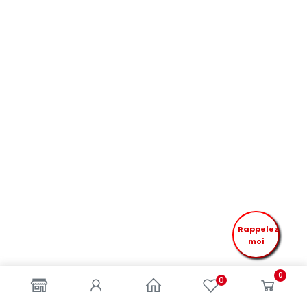
Rappelez
moi
0
0