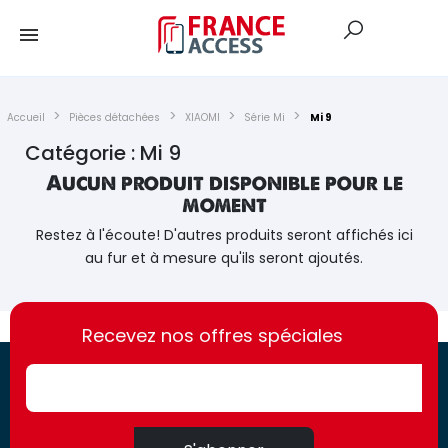
Accueil
Pièces détachées
XIAOMI
Série Mi
Mi 9
Catégorie : Mi 9
Aucun produit disponible pour le
moment
Restez à l'écoute! D'autres produits seront affichés ici
au fur et à mesure qu'ils seront ajoutés.
https://france-
https://france-
access.fr
Recevez nos offres spéciales
access.fr