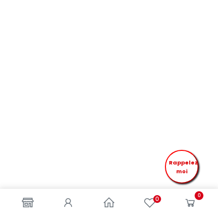
Rappelez
moi
0
0