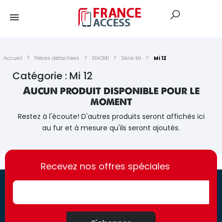
Accueil
Pièces détachées
XIAOMI
Série Mi
Mi 12
Catégorie : Mi 12
Aucun produit disponible pour le
moment
Restez à l'écoute! D'autres produits seront affichés ici
au fur et à mesure qu'ils seront ajoutés.
https://france-
https://france-
access.fr
Recevez nos offres spéciales
access.fr