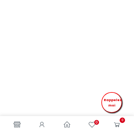
Rappelez
moi
0
0