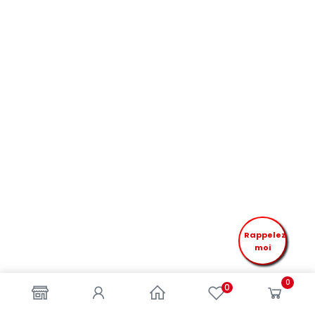
Rappelez
moi
0
0