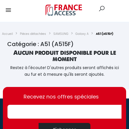
Accueil
Pièces détachées
SAMSUNG
Galaxy A
A51 (A515F)
Catégorie : A51 (A515F)
Aucun produit disponible pour le
moment
Restez à l'écoute! D'autres produits seront affichés ici
au fur et à mesure qu'ils seront ajoutés.
https://france-
https://france-
access.fr
Recevez nos offres spéciales
access.fr