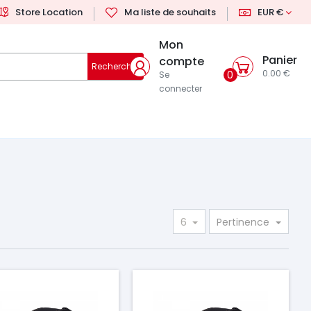
Store Location
Ma liste de souhaits
EUR €
Mon
Panier
compte
Rechercher
0.00 €
0
Se
connecter
6
Pertinence
ix
Prix