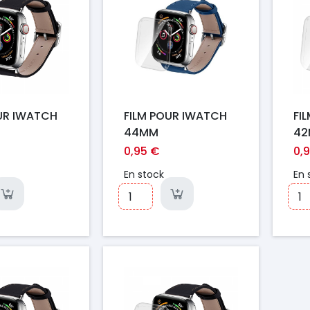
UR IWATCH
FILM POUR IWATCH
FI
44MM
4
0,95 €
0,
En stock
En 
Prix