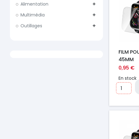
Alimentation
add
Multimédia
add
Outillages
add
FILM PO
45MM
0,95 €
En stock
Prix