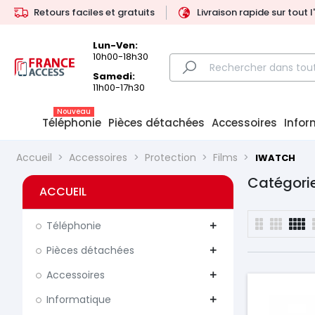
Retours faciles et gratuits
Livraison rapide sur tout 
Lun-Ven:
10h00-18h30
Samedi:
11h00-17h30
Nouveau
Téléphonie
Pièces détachées
Accessoires
Infor
Accueil
Accessoires
Protection
Films
IWATCH
Catégori
ACCUEIL
Téléphonie
add
Pièces détachées
add
Accessoires
add
Informatique
add
Prix