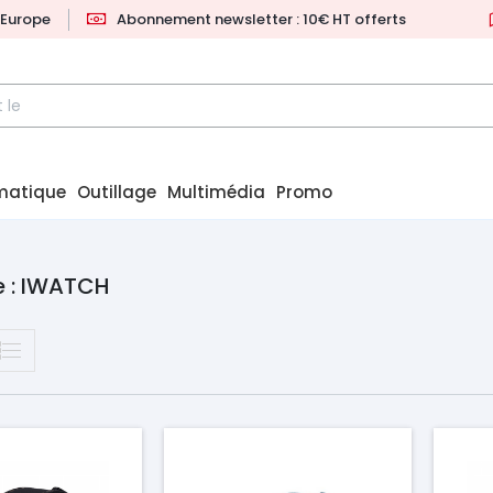
l'Europe
Abonnement newsletter : 10€ HT offerts
matique
Outillage
Multimédia
Promo
e : IWATCH
Prix
Pr