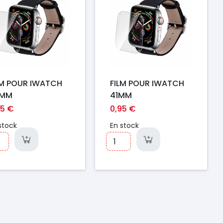
LM POUR IWATCH
FILM POUR IWATCH
2MM
41MM
95 €
0,95 €
stock
En stock