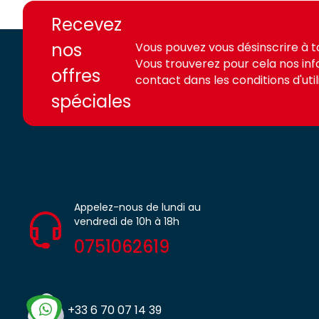
access.fr
access.fr
Recevez
nos
Vous pouvez vous désinscrire à 
Vous trouverez pour cela nos in
offres
contact dans les conditions d'utili
spéciales
Appelez-nous de lundi au
vendredi de 10h à 18h
0751062619
+33 6 70 07 14 39