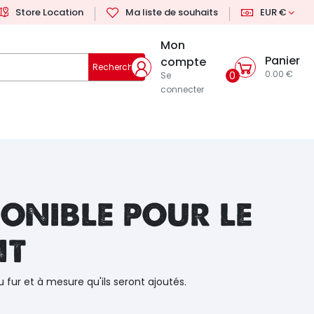
Store Location
Ma liste de souhaits
EUR €
Mon
Panier
compte
Rechercher
0.00 €
0
Se
connecter
onible pour le
nt
u fur et à mesure qu'ils seront ajoutés.