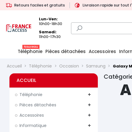
Retours faciles et gratuits
Livraison rapide sur tout 
Lun-Ven:
10h00-18h30
Samedi:
11h00-17h30
Nouveau
Téléphonie
Pièces détachées
Accessoires
Infor
Accueil
Téléphonie
Occasion
Samsung
Galaxy 
Catégorie
ACCUEIL
A
Téléphonie
add
Pièces détachées
add
Accessoires
add
Informatique
add