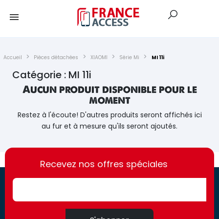
Accueil
Pièces détachées
XIAOMI
Série Mi
MI 11i
Catégorie : MI 11i
Aucun produit disponible pour le
moment
Restez à l'écoute! D'autres produits seront affichés ici
au fur et à mesure qu'ils seront ajoutés.
https://france-
https://france-
access.fr
Recevez nos offres spéciales
access.fr