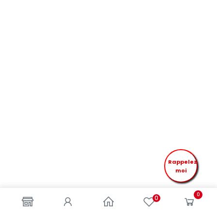
Rappelez
moi
0
0