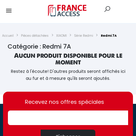
Accueil
Pièces détachées
XIAOMI
Série Redmi
Redmi 7A
Catégorie : Redmi 7A
Aucun produit disponible pour le
moment
Restez à l'écoute! D'autres produits seront affichés ici
au fur et à mesure qu'ils seront ajoutés.
https://france-
https://france-
access.fr
Recevez nos offres spéciales
access.fr