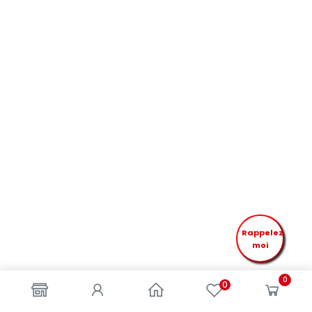
Rappelez
moi
0
0