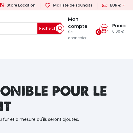
Store Location
Ma liste de souhaits
EUR €
Mon
Panier
compte
Rechercher
0.00 €
0
Se
connecter
onible pour le
nt
u fur et à mesure qu'ils seront ajoutés.