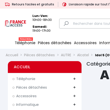
Retours faciles et gratuits
Livraison rapide sur tout 
Lun-Ven:
10h00-18h30
Samedi:
11h00-17h30
Nouveau
Téléphonie
Pièces détachées
Accessoires
Infor
Accueil
Pièces détachées
AUTRE
Alcatel
Idol 5 (
Catégorie
ACCUEIL
A
Téléphonie
add
Pièces détachées
add
Accessoires
add
Informatique
add