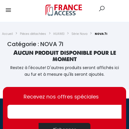
Accueil
Pièces détachées
HUAWEI
Série Nova
NOVA 7I
Catégorie : NOVA 7I
Aucun produit disponible pour le
moment
Restez à l'écoute! D'autres produits seront affichés ici
au fur et à mesure qu'ils seront ajoutés.
https://france-
https://france-
access.fr
Recevez nos offres spéciales
access.fr