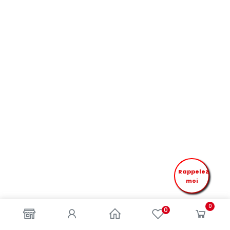
Rappelez
moi
0
0