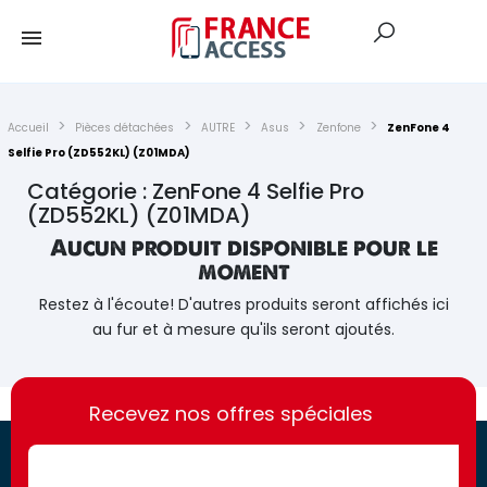
Accueil
Pièces détachées
AUTRE
Asus
Zenfone
ZenFone 4
Selfie Pro (ZD552KL) (Z01MDA)
Catégorie : ZenFone 4 Selfie Pro
(ZD552KL) (Z01MDA)
Aucun produit disponible pour le
moment
Restez à l'écoute! D'autres produits seront affichés ici
au fur et à mesure qu'ils seront ajoutés.
https://france-
https://france-
access.fr
Recevez nos offres spéciales
access.fr