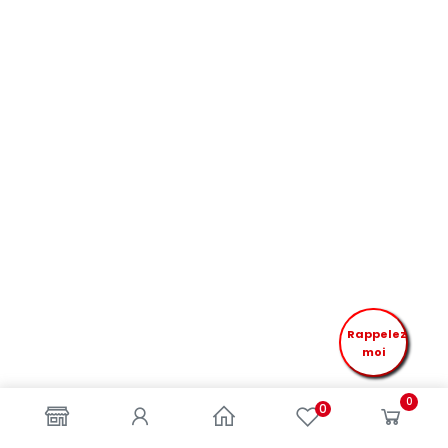
Rappelez
moi
0
0