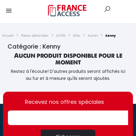
Accueil
Pièces détachées
AUTRE
Wiko
Autres
Kenny
Catégorie : Kenny
Aucun produit disponible pour le
moment
Restez à l'écoute! D'autres produits seront affichés ici
au fur et à mesure qu'ils seront ajoutés.
https://france-
https://france-
access.fr
Recevez nos offres spéciales
access.fr