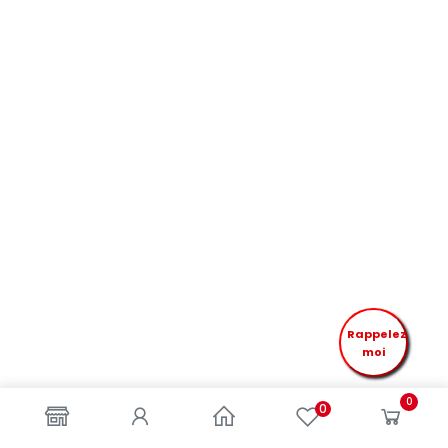
Rappelez
moi
0
0