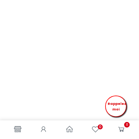
Rappelez
moi
0
0