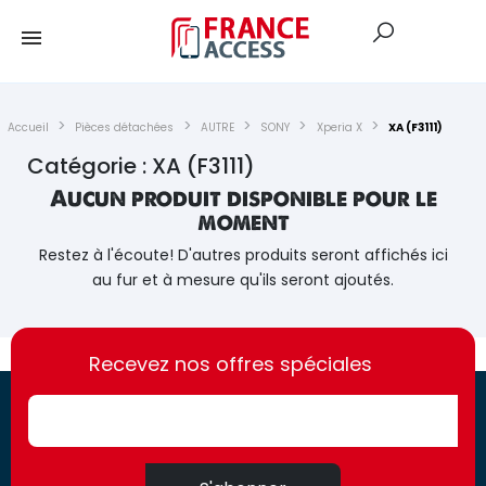
Accueil
Pièces détachées
AUTRE
SONY
Xperia X
XA (F3111)
Catégorie : XA (F3111)
Aucun produit disponible pour le
moment
Restez à l'écoute! D'autres produits seront affichés ici
au fur et à mesure qu'ils seront ajoutés.
https://france-
https://france-
access.fr
Recevez nos offres spéciales
access.fr