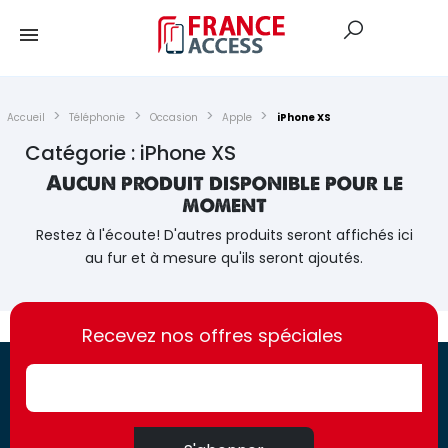
Accueil
Téléphonie
Occasion
Apple
iPhone XS
Catégorie : iPhone XS
Aucun produit disponible pour le
moment
Restez à l'écoute! D'autres produits seront affichés ici
au fur et à mesure qu'ils seront ajoutés.
https://france-
https://france-
access.fr
Recevez nos offres spéciales
access.fr