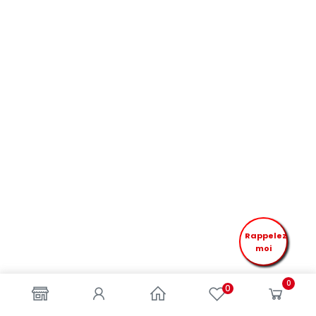
Rappelez
moi
0
0