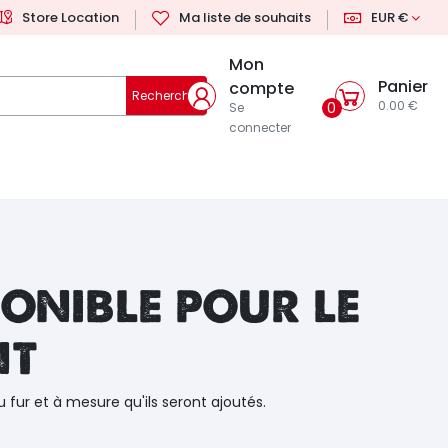
Store Location
Ma liste de souhaits
EUR €
Mon
Panier
compte
Rechercher
0.00 €
0
Se
connecter
onible pour le
nt
u fur et à mesure qu'ils seront ajoutés.