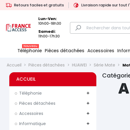
Retours faciles et gratuits
Livraison rapide sur tout 
Lun-Ven:
10h00-18h30
Samedi:
11h00-17h30
Nouveau
Téléphonie
Pièces détachées
Accessoires
Infor
Accueil
Pièces détachées
HUAWEI
Série Mate
Mat
Catégorie
ACCUEIL
A
Téléphonie
add
Pièces détachées
add
Accessoires
add
Informatique
add