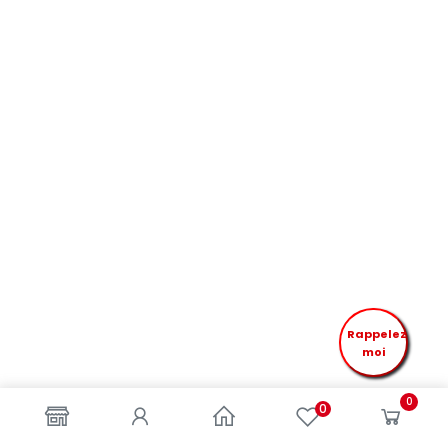
Rappelez
moi
0
0