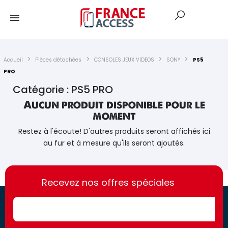
Accueil
Pièces détachées
CONSOLES JEUX VIDEOS
SONY
PS5
PRO
Catégorie : PS5 PRO
Aucun produit disponible pour le
moment
Restez à l'écoute! D'autres produits seront affichés ici
au fur et à mesure qu'ils seront ajoutés.
https://france-
https://france-
access.fr
Recevez nos offres spéciales
access.fr