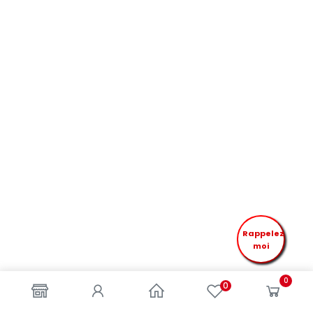
Rappelez
moi
0
0