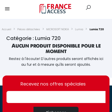
Accueil
Pièces détachées
MICROSOFT NOKIA
Lumia
Lumia 720
Catégorie : Lumia 720
Aucun produit disponible pour le
moment
Restez à l'écoute! D'autres produits seront affichés ici
au fur et à mesure qu'ils seront ajoutés.
https://france-
https://france-
access.fr
Recevez nos offres spéciales
access.fr