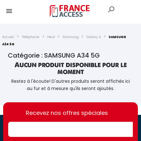
Accueil
Téléphonie
Neuf
Samsung
Galaxy A
SAMSUNG
A34 5G
Catégorie : SAMSUNG A34 5G
Aucun produit disponible pour le
moment
Restez à l'écoute! D'autres produits seront affichés ici
au fur et à mesure qu'ils seront ajoutés.
https://france-
https://france-
access.fr
Recevez nos offres spéciales
access.fr