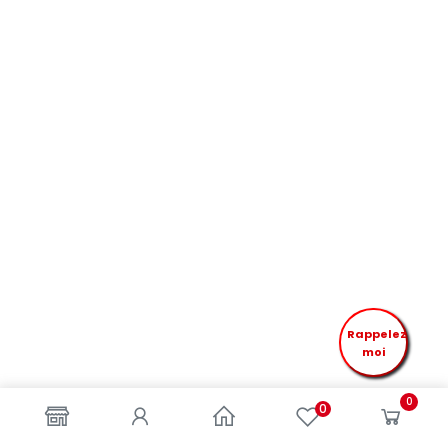
Rappelez
moi
0
0