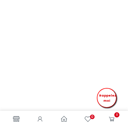
Rappelez
moi
0
0