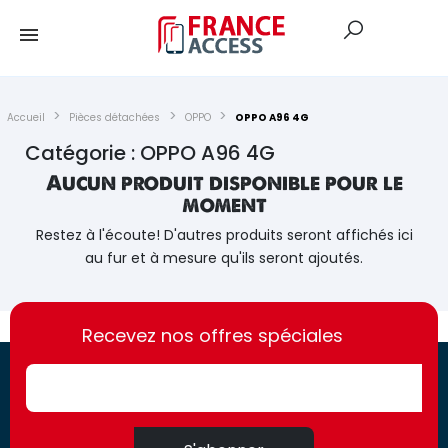
Accueil
Pièces détachées
OPPO
OPPO A96 4G
Catégorie : OPPO A96 4G
Aucun produit disponible pour le
moment
Restez à l'écoute! D'autres produits seront affichés ici
au fur et à mesure qu'ils seront ajoutés.
https://france-
https://france-
access.fr
Recevez nos offres spéciales
access.fr