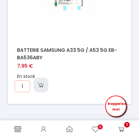
BATTERIE SAMSUNG A33 5G / A53 5G EB-
BA536ABY
7,95 €
En stock
Rappelez
moi
0
0
1
2
3
5