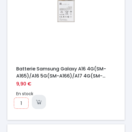
Batterie Samsung Galaxy A16 4G(SM-
A165)/A16 5G(SM-A166)/A17 4G(SM-
A175)/A17 5G(SM-A176)/A26 5G(SM-
9,90 €
A266)(EB-BA166ASE) 5000mAh
En stock