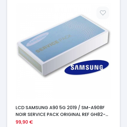
Prix
LCD SAMSUNG A90 5G 2019 / SM-A908F
NOIR SERVICE PACK ORIGINAL REF GH82-
21092A
99,90 €