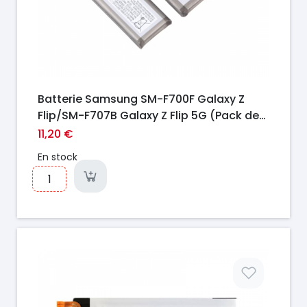
Batterie Samsung SM-F700F Galaxy Z
Flip/SM-F707B Galaxy Z Flip 5G (Pack de
2)
11,20 €
En stock
Prix