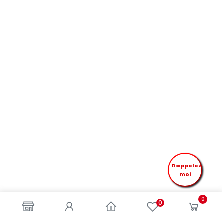
Rappelez
moi
0
0