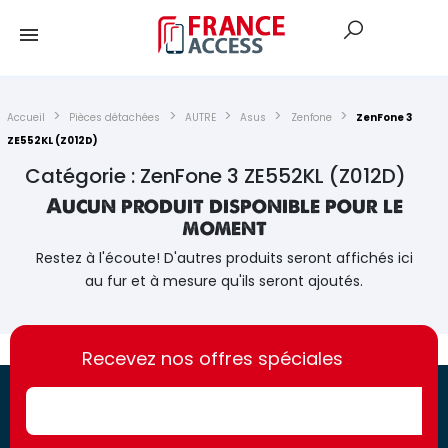
Accueil
Pièces détachées
AUTRE
Asus
Zenfone
ZenFone 3
ZE552KL (Z012D)
Catégorie : ZenFone 3 ZE552KL (Z012D)
Aucun produit disponible pour le
moment
Restez à l'écoute! D'autres produits seront affichés ici
au fur et à mesure qu'ils seront ajoutés.
https://france-
https://france-
access.fr
Recevez nos offres spéciales
access.fr