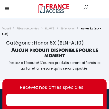
Accueil
Pièces détachées
HUAWEI
Série Honor
Honor 6X (BLN-
AL10)
Catégorie : Honor 6X (BLN-AL10)
Aucun produit disponible pour le
moment
Restez à l'écoute! D'autres produits seront affichés ici
au fur et à mesure qu'ils seront ajoutés.
https://france-
https://france-
access.fr
Recevez nos offres spéciales
access.fr