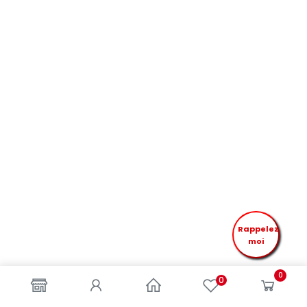
Rappelez
moi
0
0