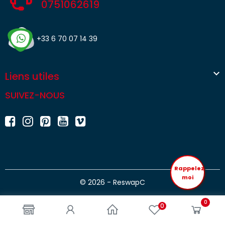
0751062619
+33 6 70 07 14 39

Liens utiles
SUIVEZ-NOUS
Rappelez
moi
© 2026 - ReswapC
0
0