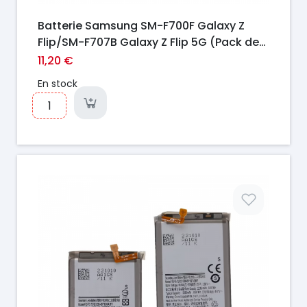
Batterie Samsung SM-F700F Galaxy Z
Flip/SM-F707B Galaxy Z Flip 5G (Pack de
2)
11,20 €
En stock
Prix