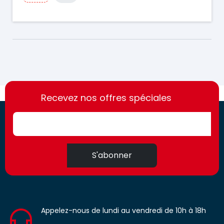
https://france-
https://france-
access.fr
Recevez nos offres spéciales
access.fr
S'abonner
Appelez-nous de lundi au vendredi de 10h à 18h