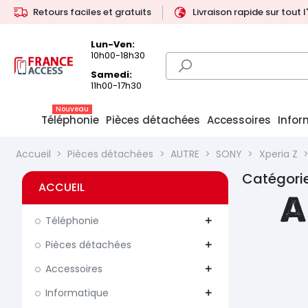
Retours faciles et gratuits
Livraison rapide sur tout 
Lun-Ven:
10h00-18h30
Samedi:
11h00-17h30
Nouveau
Téléphonie
Pièces détachées
Accessoires
Infor
Accueil
Pièces détachées
AUTRE
SONY
Xperia Z
Catégorie
ACCUEIL
A
Téléphonie
add
Pièces détachées
add
Accessoires
add
Informatique
add