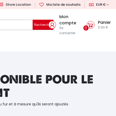
Store Location
Ma liste de souhaits
EUR €
Mon
Panier
compte
Rechercher
0.00 €
0
Se
connecter
onible pour le
nt
u fur et à mesure qu'ils seront ajoutés.