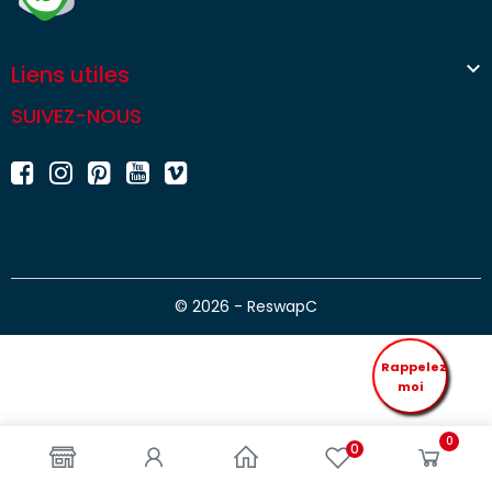

Liens utiles
SUIVEZ-NOUS
© 2026 - ReswapC
Rappelez
moi
0
0