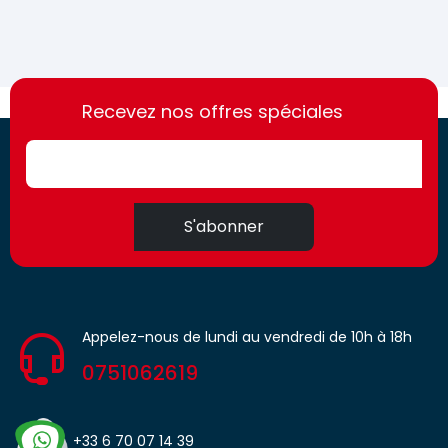
https://france-
https://france-
access.fr
Recevez nos offres spéciales
access.fr
S'abonner
Appelez-nous de lundi au vendredi de 10h à 18h
0751062619
+33 6 70 07 14 39