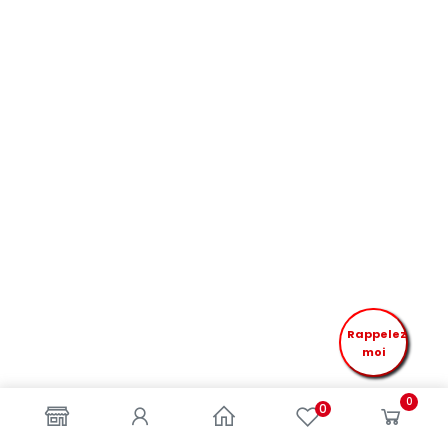
Rappelez
moi
0
0