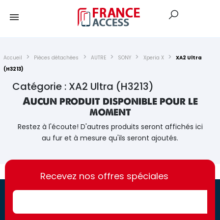
Accueil
Pièces détachées
AUTRE
SONY
Xperia X
XA2 Ultra
(H3213)
Catégorie : XA2 Ultra (H3213)
Aucun produit disponible pour le
moment
Restez à l'écoute! D'autres produits seront affichés ici
au fur et à mesure qu'ils seront ajoutés.
https://france-
https://france-
access.fr
Recevez nos offres spéciales
access.fr