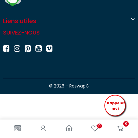

Liens utiles
SUIVEZ-NOUS
© 2026 - ReswapC
Rappelez
moi
0
0