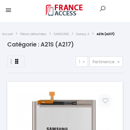
Accueil
Pièces détachées
SAMSUNG
Galaxy A
A21S (A217)
Catégorie : A21S (A217)
1
Pertinence
Prix