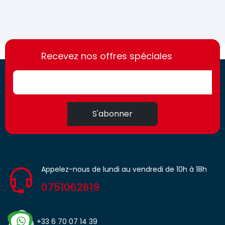
https://france-
https://france-
access.fr
Recevez nos offres spéciales
access.fr
S'abonner
Appelez-nous de lundi au vendredi de 10h à 18h
0751062619
+33 6 70 07 14 39