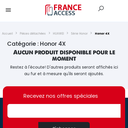
Accueil
Pièces détachées
HUAWEI
Série Honor
Honor 4X
Catégorie : Honor 4X
Aucun produit disponible pour le
moment
Restez à l'écoute! D'autres produits seront affichés ici
au fur et à mesure qu'ils seront ajoutés.
https://france-
https://france-
access.fr
Recevez nos offres spéciales
access.fr