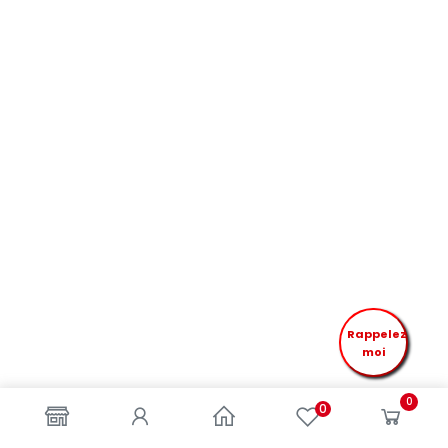
Rappelez
moi
0
0