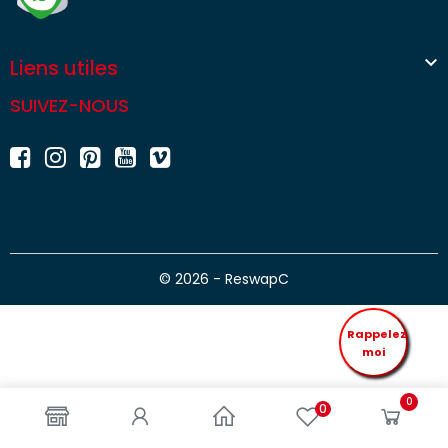

Liens utiles
SUIVEZ-NOUS
© 2026 - ReswapC
Rappelez
moi
0
0