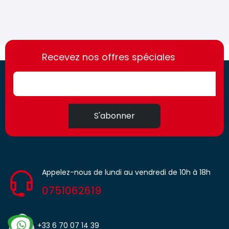
https://france-
https://france-
access.fr
Recevez nos offres spéciales
access.fr
S'abonner
Appelez-nous de lundi au vendredi de 10h à 18h
0751062619
+33 6 70 07 14 39