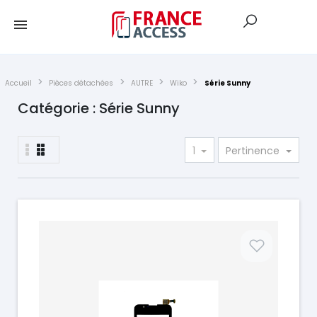
Accueil
Pièces détachées
AUTRE
Wiko
Série Sunny
Catégorie : Série Sunny
1
Pertinence
Prix