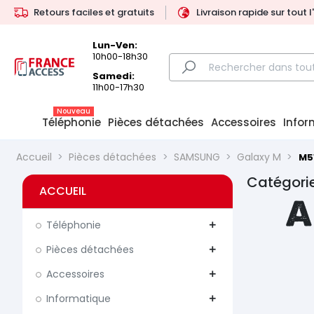
Retours faciles et gratuits
Livraison rapide sur tout 
Lun-Ven:
10h00-18h30
Samedi:
11h00-17h30
Nouveau
Téléphonie
Pièces détachées
Accessoires
Infor
Accueil
Pièces détachées
SAMSUNG
Galaxy M
M5
Catégorie
ACCUEIL
A
Téléphonie
add
Pièces détachées
add
Accessoires
add
Informatique
add