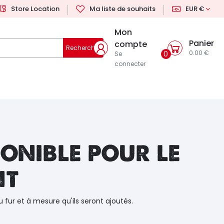
Store Location
Ma liste de souhaits
EUR €
Mon
Panier
compte
Rechercher
0.00 €
0
Se
connecter
onible pour le
nt
u fur et à mesure qu'ils seront ajoutés.