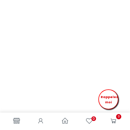
Rappelez
moi
0
0