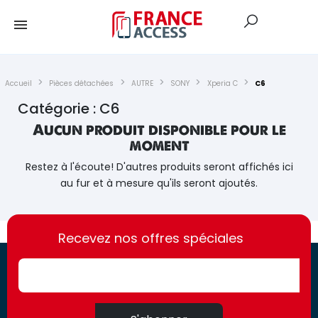
Accueil
Pièces détachées
AUTRE
SONY
Xperia C
C6
Catégorie : C6
Aucun produit disponible pour le
moment
Restez à l'écoute! D'autres produits seront affichés ici
au fur et à mesure qu'ils seront ajoutés.
https://france-
https://france-
access.fr
Recevez nos offres spéciales
access.fr