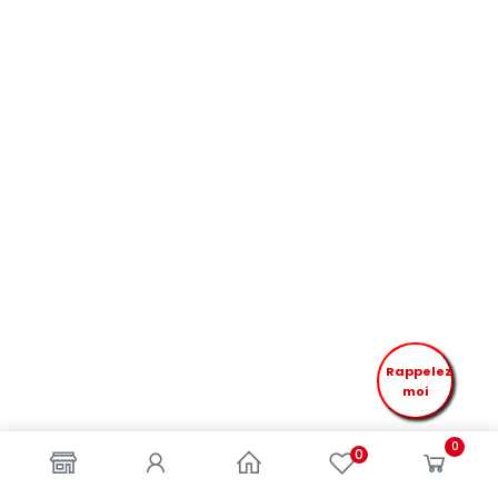
Rappelez
moi
0
0