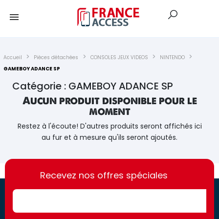
Accueil
Pièces détachées
CONSOLES JEUX VIDEOS
NINTENDO
GAMEBOY ADANCE SP
Catégorie : GAMEBOY ADANCE SP
Aucun produit disponible pour le
moment
Restez à l'écoute! D'autres produits seront affichés ici
au fur et à mesure qu'ils seront ajoutés.
https://france-
https://france-
access.fr
Recevez nos offres spéciales
access.fr