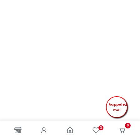
Rappelez
moi
0
0