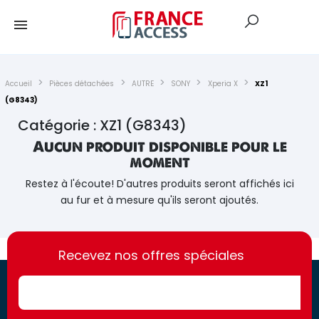
Accueil
Pièces détachées
AUTRE
SONY
Xperia X
XZ1
(G8343)
Catégorie : XZ1 (G8343)
Aucun produit disponible pour le
moment
Restez à l'écoute! D'autres produits seront affichés ici
au fur et à mesure qu'ils seront ajoutés.
https://france-
https://france-
access.fr
Recevez nos offres spéciales
access.fr