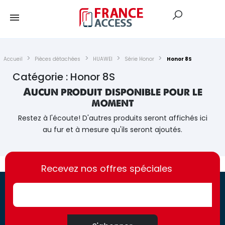
Accueil
Pièces détachées
HUAWEI
Série Honor
Honor 8S
Catégorie : Honor 8S
Aucun produit disponible pour le
moment
Restez à l'écoute! D'autres produits seront affichés ici
au fur et à mesure qu'ils seront ajoutés.
https://france-
https://france-
access.fr
Recevez nos offres spéciales
access.fr