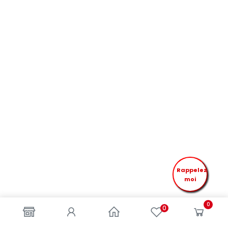
Rappelez
moi
0
0