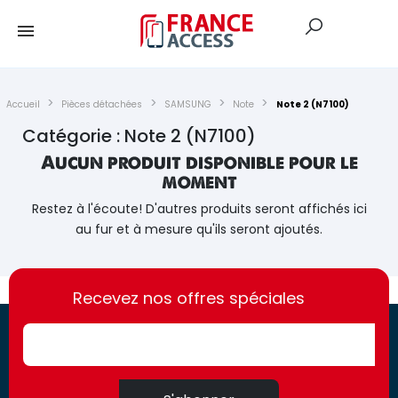
Accueil
Pièces détachées
SAMSUNG
Note
Note 2 (N7100)
Catégorie : Note 2 (N7100)
Aucun produit disponible pour le
moment
Restez à l'écoute! D'autres produits seront affichés ici
au fur et à mesure qu'ils seront ajoutés.
https://france-
https://france-
access.fr
Recevez nos offres spéciales
access.fr