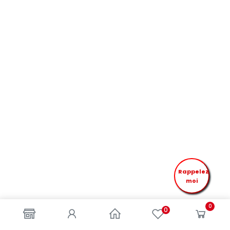
Rappelez
moi
0
0