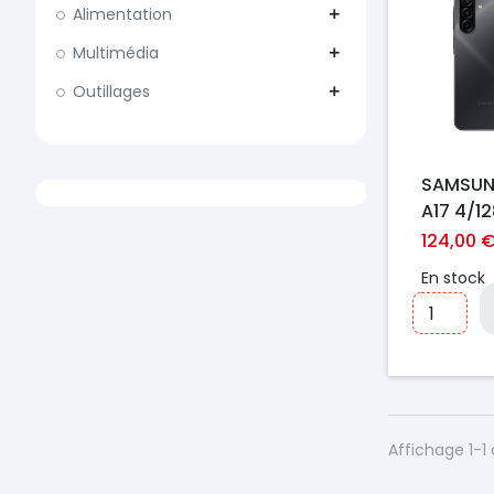
Alimentation
add
Multimédia
add
Outillages
add
SAMSUN
A17 4/1
124,00 
En stock
Affichage 1-1 