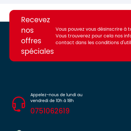
https://france-
https://france-
access.fr
access.fr
Recevez
nos
Vous pouvez vous désinscrire à 
Vous trouverez pour cela nos in
offres
contact dans les conditions d'utili
spéciales
Appelez-nous de lundi au
vendredi de 10h à 18h
0751062619