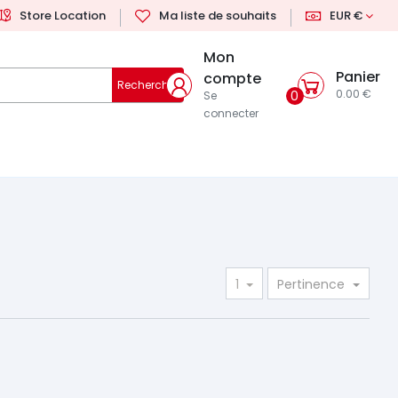
Store Location
Ma liste de souhaits
EUR €
Mon
Panier
compte
Rechercher
0.00 €
0
Se
connecter
1
Pertinence