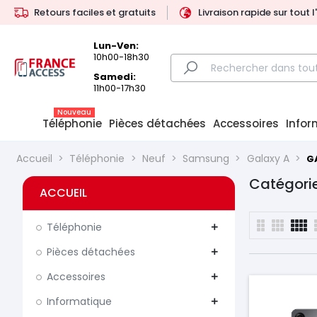
Retours faciles et gratuits
Livraison rapide sur tout 
Lun-Ven:
10h00-18h30
Samedi:
11h00-17h30
Nouveau
Téléphonie
Pièces détachées
Accessoires
Infor
Accueil
Téléphonie
Neuf
Samsung
Galaxy A
G
Catégorie
ACCUEIL
Téléphonie
add
Pièces détachées
add
Accessoires
add
Informatique
add
Prix