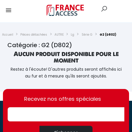
Accueil
Pièces détachées
AUTRE
Lg
Série G
G2 (D802)
Catégorie : G2 (D802)
Aucun produit disponible pour le
moment
Restez à l'écoute! D'autres produits seront affichés ici
au fur et à mesure qu'ils seront ajoutés.
https://france-
https://france-
access.fr
Recevez nos offres spéciales
access.fr