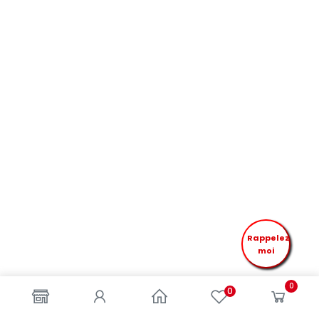
Rappelez
moi
0
0