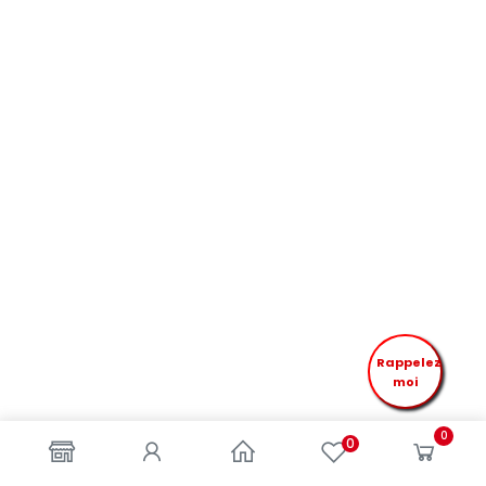
Rappelez
moi
0
0