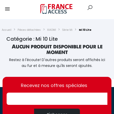
Accueil
Pièces détachées
XIAOMI
Série Mi
Mi 10 Lite
Catégorie : Mi 10 Lite
Aucun produit disponible pour le
moment
Restez à l'écoute! D'autres produits seront affichés ici
au fur et à mesure qu'ils seront ajoutés.
https://france-
https://france-
access.fr
Recevez nos offres spéciales
access.fr