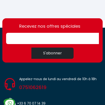
https://france-
https://france-
access.fr
Recevez nos offres spéciales
access.fr
S'abonner
Appelez-nous de lundi au vendredi de 10h à 18h
0751062619
+33 6 70 07 14 39