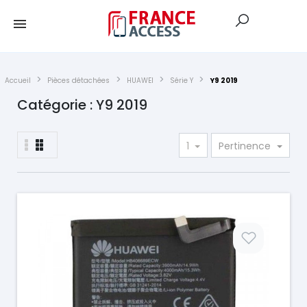
Accueil
Pièces détachées
HUAWEI
Série Y
Y9 2019
Catégorie : Y9 2019
1
Pertinence
Prix