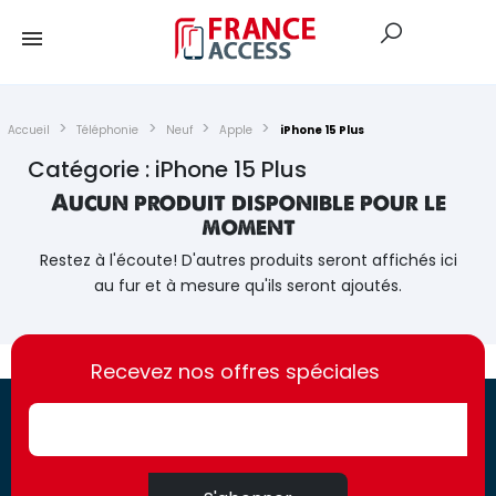
Accueil
Téléphonie
Neuf
Apple
iPhone 15 Plus
Catégorie : iPhone 15 Plus
Aucun produit disponible pour le
moment
Restez à l'écoute! D'autres produits seront affichés ici
au fur et à mesure qu'ils seront ajoutés.
https://france-
https://france-
access.fr
Recevez nos offres spéciales
access.fr