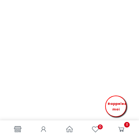
Rappelez
moi
0
0