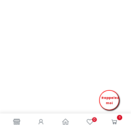
Rappelez
moi
0
0