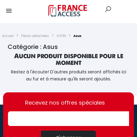
Accueil
Pièces détachées
AUTRE
Asus
Catégorie : Asus
Aucun produit disponible pour le
moment
Restez à l'écoute! D'autres produits seront affichés ici
au fur et à mesure qu'ils seront ajoutés.
https://france-
https://france-
access.fr
Recevez nos offres spéciales
access.fr