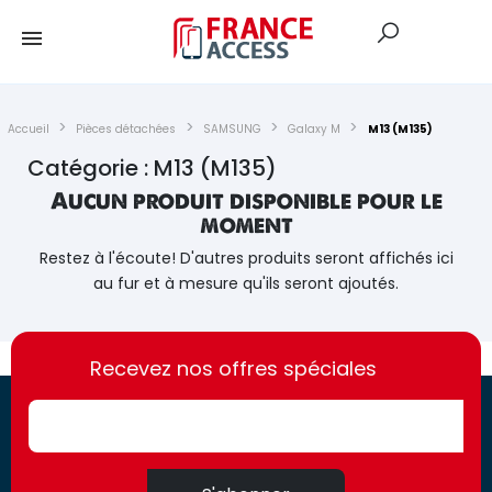
Accueil
Pièces détachées
SAMSUNG
Galaxy M
M13 (M135)
Catégorie : M13 (M135)
Aucun produit disponible pour le
moment
Restez à l'écoute! D'autres produits seront affichés ici
au fur et à mesure qu'ils seront ajoutés.
https://france-
https://france-
access.fr
Recevez nos offres spéciales
access.fr