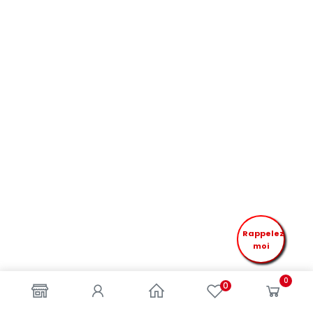
Rappelez
moi
0
0