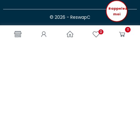
Rappelez
moi
© 2026 - ReswapC
0
0