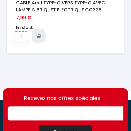
CABLE 4en1 TYPE-C VERS TYPE-C AVEC
LAMPE & BRIQUET ELECTRIQUE CC326
ONTEN
7,99 €
En stock
https://france-
https://france-
access.fr
Recevez nos offres spéciales
access.fr