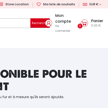
Store Location
Ma liste de souhaits
EUR €
Mon
Panier
compte
Rechercher
0.00 €
0
Se
connecter
onible pour le
nt
u fur et à mesure qu'ils seront ajoutés.