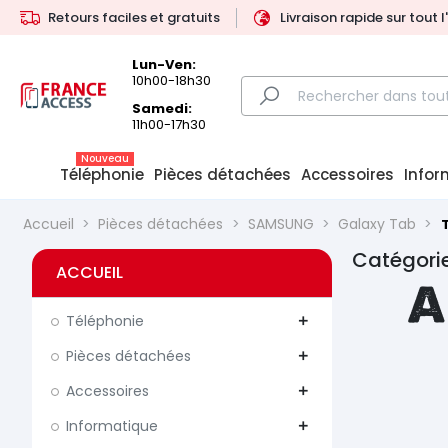
Retours faciles et gratuits
Livraison rapide sur tout 
Lun-Ven:
10h00-18h30
Samedi:
11h00-17h30
Nouveau
Téléphonie
Pièces détachées
Accessoires
Infor
Accueil
Pièces détachées
SAMSUNG
Galaxy Tab
T
Catégorie
ACCUEIL
A
Téléphonie
add
Pièces détachées
add
Accessoires
add
Informatique
add