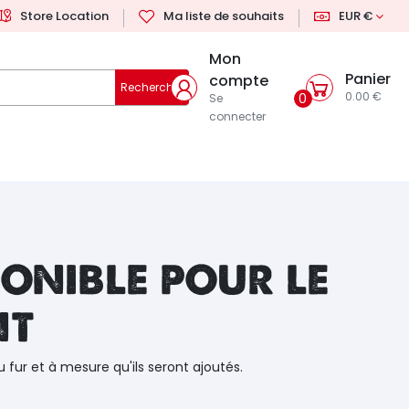
Store Location
Ma liste de souhaits
EUR €
Mon
Panier
compte
Rechercher
0.00 €
0
Se
connecter
onible pour le
nt
u fur et à mesure qu'ils seront ajoutés.