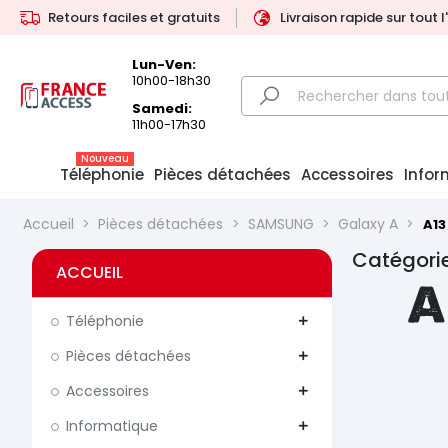
Retours faciles et gratuits
Livraison rapide sur tout 
Lun-Ven:
10h00-18h30
Samedi:
11h00-17h30
Nouveau
Téléphonie
Pièces détachées
Accessoires
Infor
Accueil
Pièces détachées
SAMSUNG
Galaxy A
A13
Catégorie
ACCUEIL
A
Téléphonie
add
Pièces détachées
add
Accessoires
add
Informatique
add