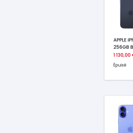
APPLE i
256GB B
EU
1 130,00
Épuisé
Prix