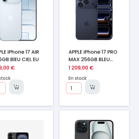
LE iPhone 17 AIR
APPLE iPhone 17 PRO
6GB BlEU CIEL EU
MAX 256GB BLEU
INTENSE EU
9,00 €
1 209,00 €
stock
En stock
ix
Prix