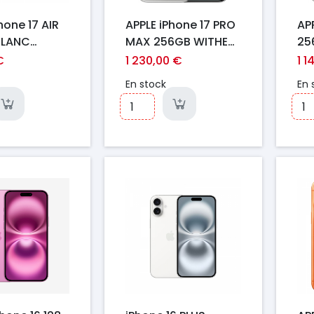
hone 17 AIR
APPLE iPhone 17 PRO
AP
BLANC
MAX 256GB WITHE
25
GE EU
EU
€
1 230,00 €
1 1
En stock
En 
Prix
Pr