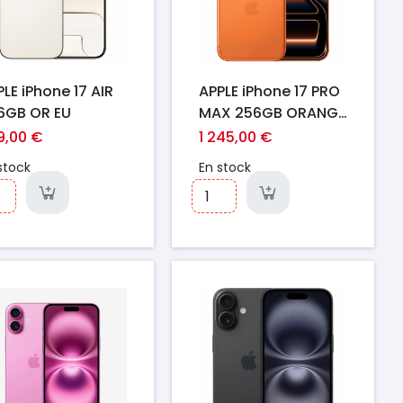
LE iPhone 17 AIR
APPLE iPhone 17 PRO
6GB OR EU
MAX 256GB ORANGE
COSMIQUE EU
9,00 €
1 245,00 €
stock
En stock
ix
Prix