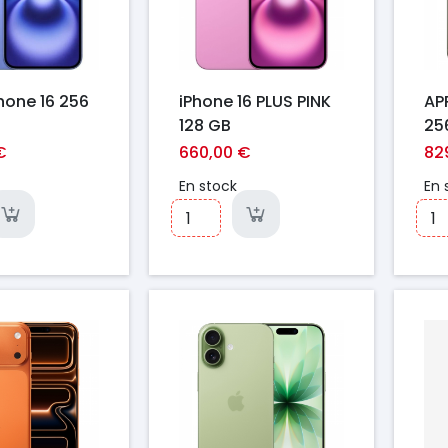
hone 16 256
iPhone 16 PLUS PINK
APP
128 GB
25
€
660,00 €
82
En stock
En 
Prix
Pr