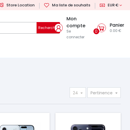
Store Location
Ma liste de souhaits
EUR €
Mon
Panier
compte
Rechercher
0.00 €
0
Se
connecter
24
Pertinence
ix
Prix