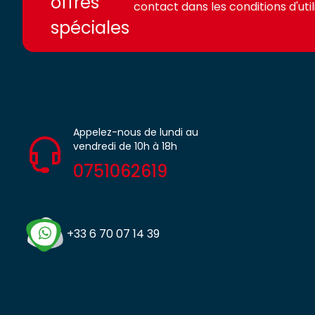
offres
contact dans les conditions d'utili
spéciales
Appelez-nous de lundi au
vendredi de 10h à 18h
0751062619
+33 6 70 07 14 39