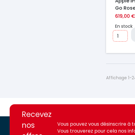
Apple iP
Go Ros
619,00 
En stock
Affichage 1-2
https://france-
https://france-
access.fr
access.fr
Recevez
nos
Vous pouvez vous désinscrire à 
Vous trouverez pour cela nos in