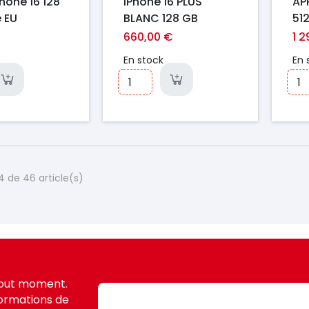
hone 16 128
iPhone 16 PLUS
AP
e EU
BLANC 128 GB
51
CO
€
660,00 €
1 
En stock
En 
4 de 46 article(s)
tout moment.
formations de