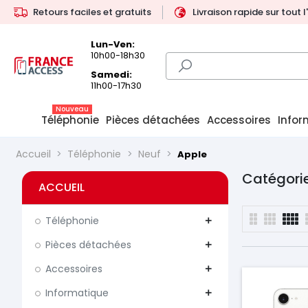
Retours faciles et gratuits
Livraison rapide sur tout 
Lun-Ven:
10h00-18h30
Samedi:
11h00-17h30
Nouveau
Téléphonie
Pièces détachées
Accessoires
Infor
Accueil
Téléphonie
Neuf
Apple
Catégorie
ACCUEIL
Téléphonie
add
Pièces détachées
add
Accessoires
add
Informatique
add
Prix