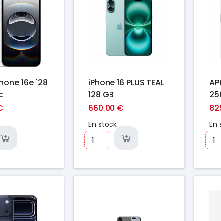
hone 16e 128
iPhone 16 PLUS TEAL
APP
c
128 GB
25
€
660,00 €
82
En stock
En 
Prix
Pr