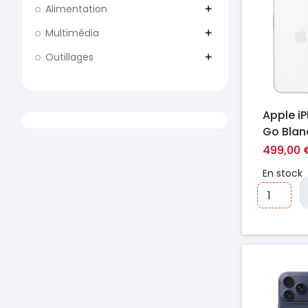
Alimentation
add
Multimédia
add
Outillages
add
Apple iP
Go Blan
499,00 
En stock
Prix