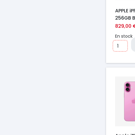
APPLE iP
256GB 
NUA
829,00 
En stock
Prix