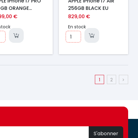
PLE iPhone 17 PRO
APPLE iPhone 17 AIR
2GB ORANGE
256GB BLACK EU
SMIQUE EU
299,00 €
829,00 €
stock
En stock
1
2
S'abonner