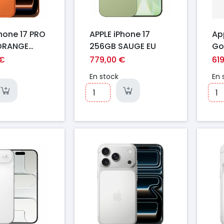
Phone 17 PRO
APPLE iPhone 17
Ap
ORANGE
256GB SAUGE EU
Go
UE EU
 €
779,00 €
61
En stock
En 
Prix
Pr