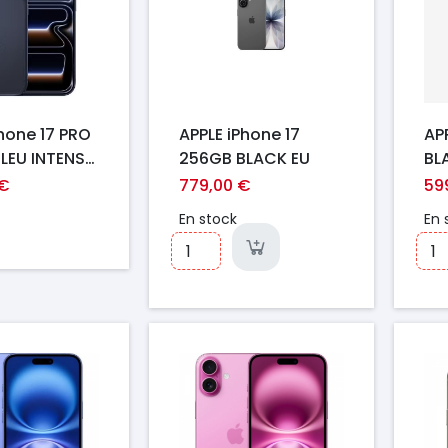
Phone 17 PRO
APPLE iPhone 17
AP
LEU INTENSE
256GB BLACK EU
BL
 €
779,00 €
59
En stock
En 
Prix
Pr