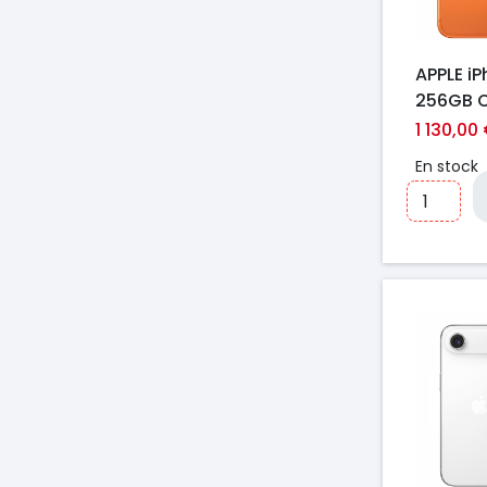
APPLE i
256GB 
COSMIQ
1 130,00
En stock
Prix