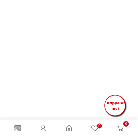
Rappelez
moi
0
0