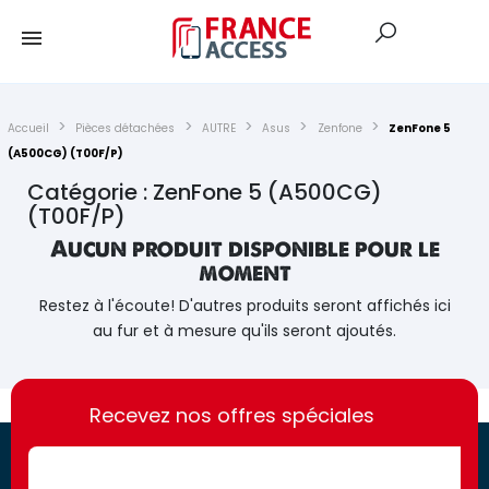
Accueil
Pièces détachées
AUTRE
Asus
Zenfone
ZenFone 5
(A500CG) (T00F/P)
Catégorie : ZenFone 5 (A500CG)
(T00F/P)
Aucun produit disponible pour le
moment
Restez à l'écoute! D'autres produits seront affichés ici
au fur et à mesure qu'ils seront ajoutés.
https://france-
https://france-
access.fr
Recevez nos offres spéciales
access.fr